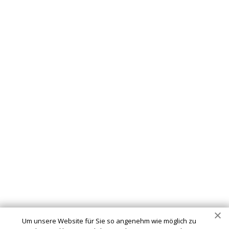
Schlüsseldienst
info@meinerzhagen-schluesseldienst-24.de
Startseite
Einsatzgebiete
Kontakte
Partner
Impressum
Wir sind Ihr vertrauenswürdiger Partner für professionelle
Schlüsseldienstleistungen in Meinerzhagen. Ob Sie sich
ausgesperrt haben, ein defektes Schloss haben oder Ihre
Um unsere Website für Sie so angenehm wie möglich zu