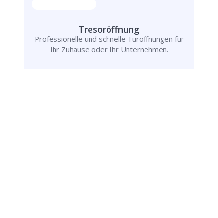
Tresoröffnung
Professionelle und schnelle Türöffnungen für
Ihr Zuhause oder Ihr Unternehmen.
Rufen Sie uns jetzt an und
lassen Sie
uns Ihr Problem lösen!